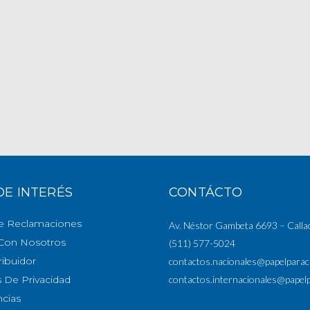
DE INTERÉS
CONTÁCTO
e Reclamaciones
Av. Néstor Gambeta 6693 – Calla
 Con Nosotros
(511) 577-5024
ribuidor
contactos.nacionales@papelpara
s De Privacidad
contactos.internacionales@papel
cias