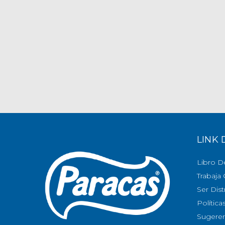
LINK 
Libro D
Trabaja
Ser Dist
Política
Sugeren