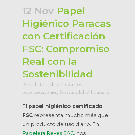
12 Nov
Papel
Higiénico Paracas
con Certificación
FSC: Compromiso
Real con la
Sostenibilidad
Posted at 15:36h
in
Productos
,
recomendaciones
,
Sostenibilidad
by
admin
El
papel higiénico certificado
FSC
representa mucho más que
un producto de uso diario. En
Papelera Reyes SAC
, nos